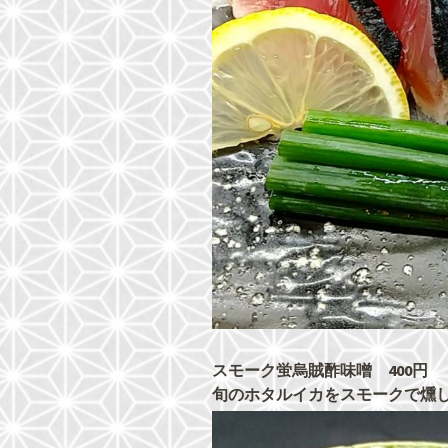
スモーク蛍烏賊酢味噌 400円
旬のホタルイカをスモークで燻