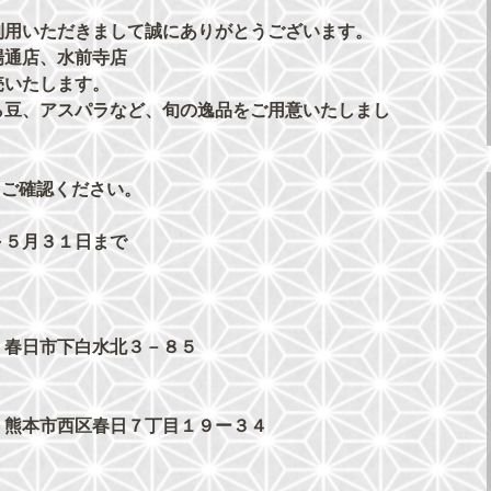
利用いただきまして誠にありがとうございます。
場通店、水前寺店
売いたします。
ら豆、アスパラなど、旬の逸品を
ご用意いたしまし
。
りご確認ください。
～５月３１日まで
 春日市下白水北３－８５
 熊本市西区春日７丁目１９ー３４