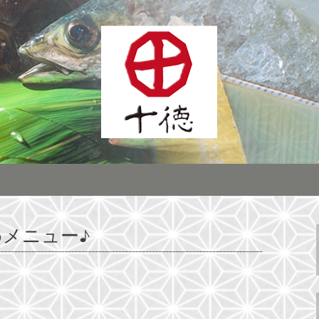
ーン展開する居酒屋「株式会社十徳」宴
インに全国へチェ
株式会社十徳」最
メニュー♪