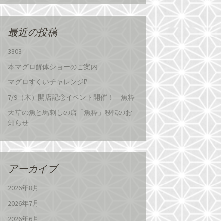
最近の投稿
3303
本マグロ解体ショーのご案内
マグロすくいチャレンジ⁉
7/9（木）開店記念イベント開催！ 魚粋
天草の魚と馬刺しの店「魚粋」移転のお
知らせ
アーカイブ
2026年8月
2026年7月
2026年6月