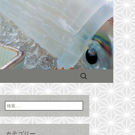
会が人気！
ーン展開する
新情報
検
索:
検索:
カテゴリー