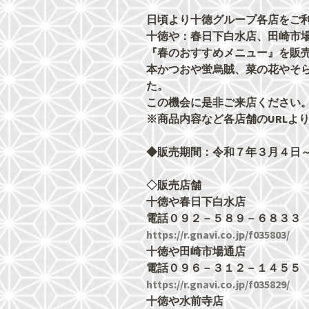
日頃より十徳グループ各店をご
十徳や：春日下白水店、田崎市
『春のおすすめメニュー』を販
本かつおや蛍烏賊、菜の花やそ
た。
この機会に是非ご来店ください
※商品内容など各店舗のURLよ
◆販売期間：令和７年３月４日
◇販売店舗
十徳や春日下白水店
電話０９２－５８９－６８３３
https://r.gnavi.co.jp/f035803/
十徳や田崎市場通店
電話０９６－３１２－１４５５
https://r.gnavi.co.jp/f035829/
十徳や水前寺店