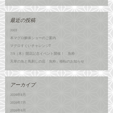
最近の投稿
3303
本マグロ解体ショーのご案内
マグロすくいチャレンジ⁉
7/9（木）開店記念イベント開催！ 魚粋
天草の魚と馬刺しの店「魚粋」移転のお知らせ
アーカイブ
2026年8月
2026年7月
2026年6月