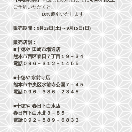
ご予約いただくと、
10%割引
いたします！
販売期間：9月13日(土)～9月15日(日)
販売店舗：
■十徳や 田崎市場通店
熊本市西区春日７丁目１９－３４
電話０９６－３１２－１４５５
■十徳や 水前寺店
熊本市中央区水前寺公園７－４５
電話０９６－３８６－２３４５
■十徳や 春日下白水店
春日市下白水北３－８５
電話０９２－５８９－６８３３