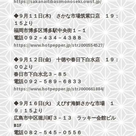
https://sakanaitibasimonoseki.owst.jp/
◆９月１１日(木) さかな市場筑紫口店 １９：
１５より
福岡市博多区博多駅中央街１－１
電話０９２－４３４－４３８８
https://www.hotpepper.jp/strJ000554527/
◆９月１２日(金) 十徳や春日下白水店 １９：
００より
春日市下白水北３－８５
電話０９２－５８９－６８３３
https://www.hotpepper.jp/strJ000661884/
◆９月１６日(火) えびす海鮮さかな市場 １
９：１５より
広島市中区堀川町３－１３ ラッキー会館ビル
B1F
電話０８２－５４５－０５５６