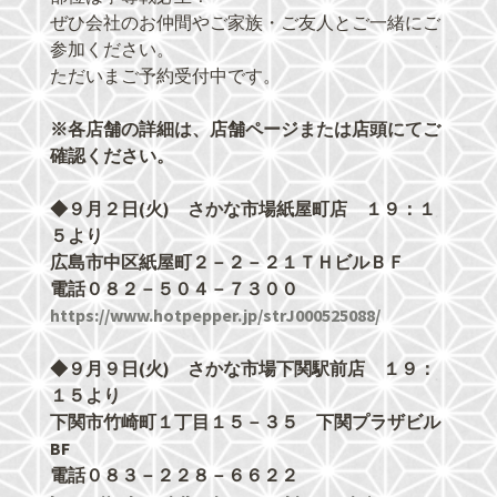
ぜひ会社のお仲間やご家族・ご友人とご一緒にご
参加ください。
ただいまご予約受付中です。
※各店舗の詳細は、店舗ページまたは店頭にてご
確認ください。
◆９月２日(火) さかな市場紙屋町店 １９：１
５より
広島市中区紙屋町２－２－２１ＴＨビルＢＦ
電話０８２－５０４－７３００
https://www.hotpepper.jp/strJ000525088/
◆９月９日(火) さかな市場下関駅前店 １９：
１５より
下関市竹崎町１丁目１５－３５ 下関プラザビル
BF
電話０８３－２２８－６６２２