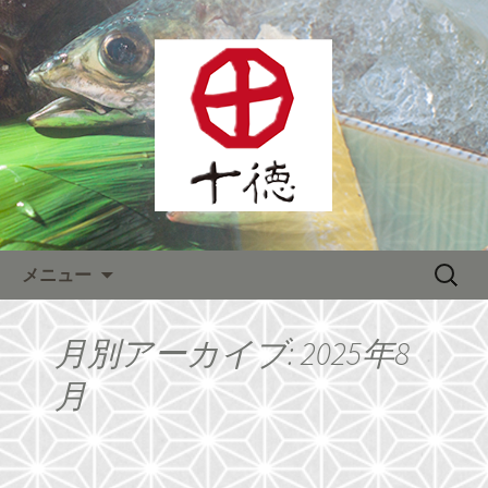
熊本をメインに全国へチェーン展開す
る居酒屋「株式会社十徳」宴会が人
熊本をメインに全国へチェー
気！
ン展開する居酒屋「株式会社十
徳」最新情報
コンテンツへ移動
検
メニュー
索:
月別アーカイブ: 2025年8
月