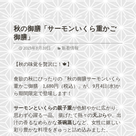
秋の御膳「サーモンいくら重かご
御膳」
2025年8月20日
新着情報
【秋の味覚を贅沢に！🍁】
食欲の秋にぴったりの「秋の御膳サーモンいくら
重かご御膳 1,680円（税込）」が、9月4日(水)か
ら期間限定で登場します！
サーモンといくらの親子重
が色鮮やかに広がり、
思わず心躍る一品。 揚げたて熱々の
天ぷら
や、出
汁の香るなめらかな
茶碗蒸し
など、女性に嬉しい
彩り豊かな料理をぎゅっと詰め込みました。