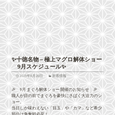
✨十徳名物 – 極上マグロ解体ショー
9月スケジュール✨
2025年8月20日
新着情報
🎉 9月 まぐろ解体ショー 開催のお知らせ 🎉
職人が目の前でまぐろを豪快にさばく大迫力のシ
ョー。
当日しか味わえない「目玉」や「カマ」など希少
部位は争奪戦必至！