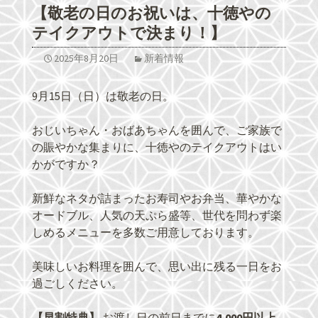
【敬老の日のお祝いは、十徳やの
テイクアウトで決まり！】
2025年8月20日
新着情報
9月15日（日）は敬老の日。
おじいちゃん・おばあちゃんを囲んで、ご家族で
の賑やかな集まりに、十徳やのテイクアウトはい
かがですか？
新鮮なネタが詰まったお寿司やお弁当、華やかな
オードブル、人気の天ぷら盛等、世代を問わず楽
しめるメニューを多数ご用意しております。
美味しいお料理を囲んで、思い出に残る一日をお
過ごしください。
【早割特典】
お渡し日の前日までに
4,000円以上