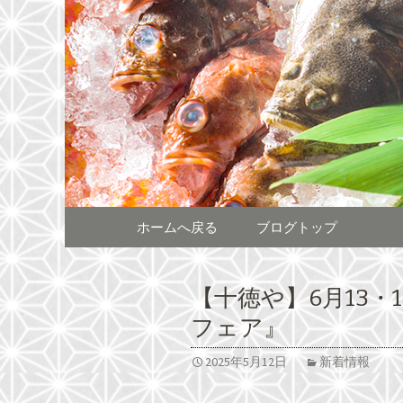
熊本をメインに全国へチェ
熊本をメ
居酒屋「
コンテンツへ移動
ホームへ戻る
ブログトップ
【十徳や】6月13・
フェア』
2025年5月12日
新着情報