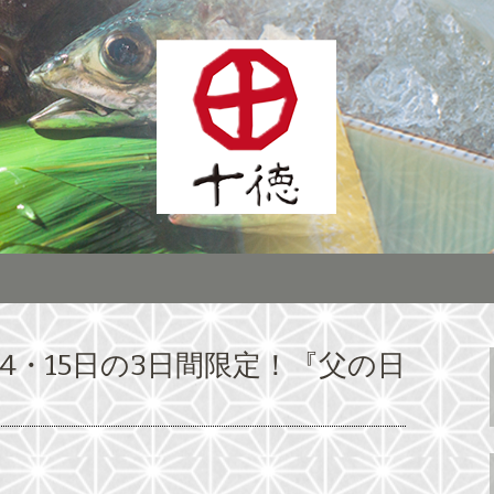
ーン展開する居酒屋「株式会社十徳」宴
インに全国へチェ
株式会社十徳」最
14・15日の3日間限定！『父の日