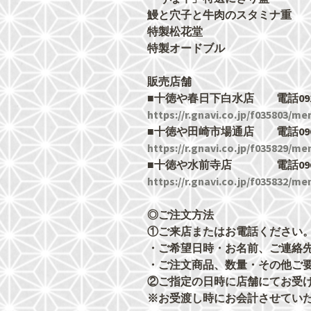
鰻と穴子と牛肉のスタミナ重 1
特製松花堂 2,98
特製オードブル 6,0
販売店舗
■十徳や春日下白水店 電話092-
https://r.gnavi.co.jp/f035803/me
■十徳や田崎市場通店 電話096-
https://r.gnavi.co.jp/f035829/me
■十徳や水前寺店 電話096-3
https://r.gnavi.co.jp/f035832/me
◎ご注文方法
①ご来店またはお電話ください
・ご希望日時・お名前、ご連絡
・ご注文商品、数量・その他ご
②ご指定の日時に店舗にてお受
※お受渡し時にお会計させてい