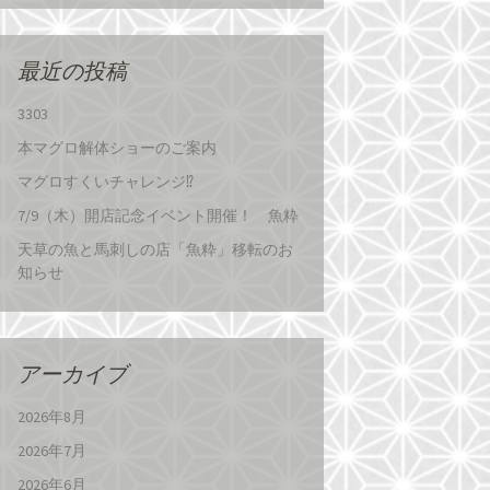
最近の投稿
3303
本マグロ解体ショーのご案内
マグロすくいチャレンジ⁉
7/9（木）開店記念イベント開催！ 魚粋
天草の魚と馬刺しの店「魚粋」移転のお
知らせ
アーカイブ
2026年8月
2026年7月
2026年6月