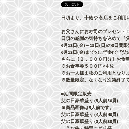
日頃より、十徳や 各店をご利用
お父さんにお寿司のプレゼント
日頃の感謝の気持ちを込めて『
6月13
日(金)～15日(日)の3日間
6月13日(金)までのご予約で
『父
さらに【２，０００円分】お食
※お食事券５００円×４枚
※お一人様１枚のご利用となり
※数量限定。なくなり次第終了
■期間限定販売
父の日豪華盛り (5人前50貫) 
※商品画像は5人前です。
父の日豪華盛り (4人前40貫) 
父の日豪華盛り (3人前30貫) 
「うな牛」特選にぎり盛 1,