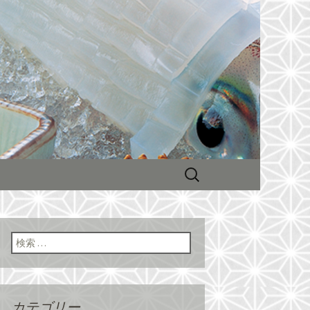
会が人気！
ーン展開する
新情報
検
索:
検索:
カテゴリー