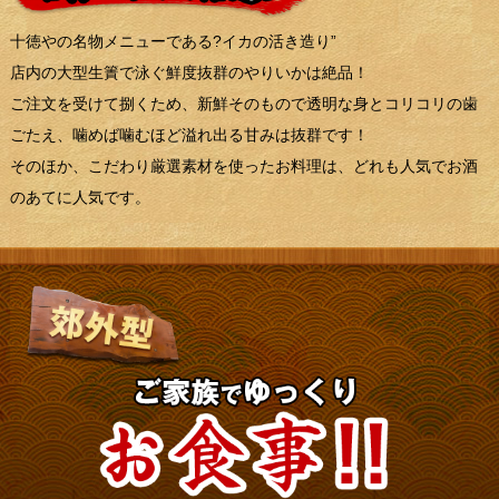
十徳やの名物メニューである?イカの活き造り”
店内の大型生簀で泳ぐ鮮度抜群のやりいかは絶品！
ご注文を受けて捌くため、新鮮そのもので透明な身とコリコリの歯
ごたえ、噛めば噛むほど溢れ出る甘みは抜群です！
そのほか、こだわり厳選素材を使ったお料理は、どれも人気でお酒
のあてに人気です。