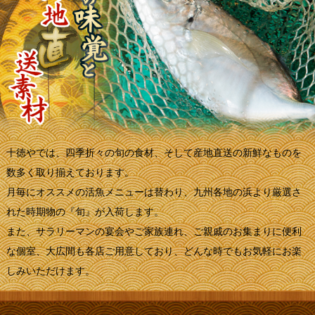
十徳やでは、四季折々の旬の食材、そして産地直送の新鮮なものを
数多く取り揃えております。
月毎にオススメの活魚メニューは替わり、九州各地の浜より厳選さ
れた時期物の『旬』が入荷します。
また、サラリーマンの宴会やご家族連れ、ご親戚のお集まりに便利
な個室、大広間も各店ご用意しており、どんな時でもお気軽にお楽
しみいただけます。