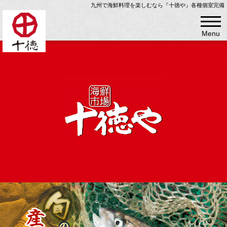
九州で海鮮料理を楽しむなら『十徳や』各種個室完備
Menu