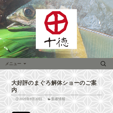
熊本をメインに全国へチェーン展開す
る居酒屋「株式会社十徳」宴会が人
熊本をメインに全国へチェー
気！
ン展開する居酒屋「株式会社十
徳」最新情報
コンテンツへ移動
検
メニュー
索:
大好評のまぐろ解体ショーのご案
内
2025年9月20日
新着情報