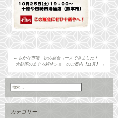
←
さかな市場 秋の宴会コースできました！
投稿ナビゲーショ
大好評のまぐろ解体ショーのご案内【11月】
→
ン
検索:
カテゴリー