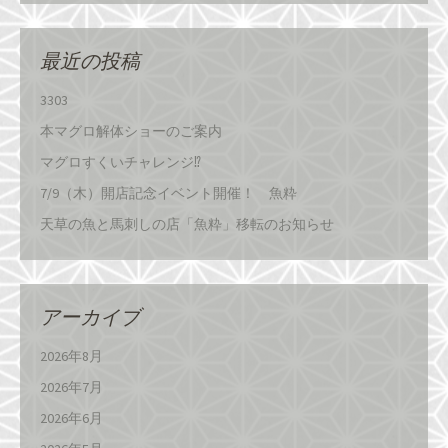
最近の投稿
3303
本マグロ解体ショーのご案内
マグロすくいチャレンジ⁉
7/9（木）開店記念イベント開催！ 魚粋
天草の魚と馬刺しの店「魚粋」移転のお知らせ
アーカイブ
2026年8月
2026年7月
2026年6月