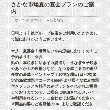
さかな市場夏の宴会プランのご案
内
2024年5月20日
新着情報
日頃より十徳グループ各店をご利用いただきまし
て誠にありがとうございます。
☆彡 夏宴会！暑気払いや納涼会におすすめ！ご
予約承り中 ☆彡
鮎の１本焼きに活きイカ姿造り、うなぎ玉子焼き
やあらかぶの唐揚げなど、なつを感じる旬の逸品
多数の豪華ラインナップ！お得な曜日(日～木)限
定の2h飲放題付コース4,000円より様々な飲み放題
付きプランとお料理のみプランをそれぞれご用意
しておりますので、ご宴会に参加されるメンバー
や利用されるシーンに合わせてお選びください。
※商品内容など各店舗のURLよりご確認くださ
い。