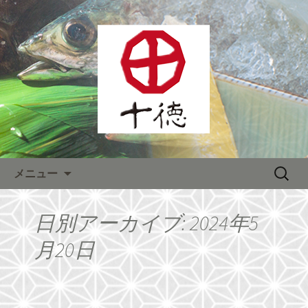
熊本をメインに全国へチェーン展開す
る居酒屋「株式会社十徳」宴会が人
熊本をメインに全国へチェー
気！
ン展開する居酒屋「株式会社十
徳」最新情報
コンテンツへ移動
検
メニュー
索:
日別アーカイブ: 2024年5
月20日