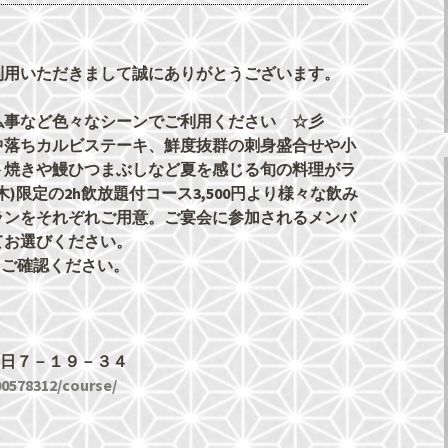
利用いただきまして誠にありがとうございます。
仏事など色々なシーンでご利用ください ☆彡
中落ちカルビステーキ、鮮度抜群の刺身盛合せや小
ト焼きや鰻ひつまぶしなど夏を感じる旬の料理がラ
)限定の2h飲放題付コース3,500円より様々な飲み
ランをそれぞれご用意。ご宴会に参加されるメンバ
てお選びください。
りご確認ください。
西区春日７－１９－３４
00578312/course/