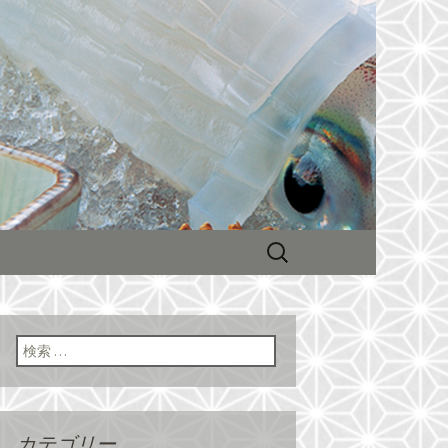
会が人気！
ーン展開する
新情報
検
索:
検索:
カテゴリー