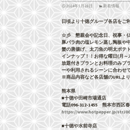
2024年5月28日
新着情報
日頃より十徳グループ各店をご
☆彡 懇親会や記念日、祝事・
豚バラ肉の塩レモン蒸し陶板や
蟹の唐揚げ、太刀魚の明太ポテ
インナップ！！お得な曜日(月～木
放題付きプランとお料理のみプ
ーや利用されるシーンに合わせ
※商品内容など各店舗のURLよ
熊本県
■十徳や田崎市場通店
電話096-312-1455 熊本市
https://www.hotpepper.jp/strJ0
■十徳や水前寺店