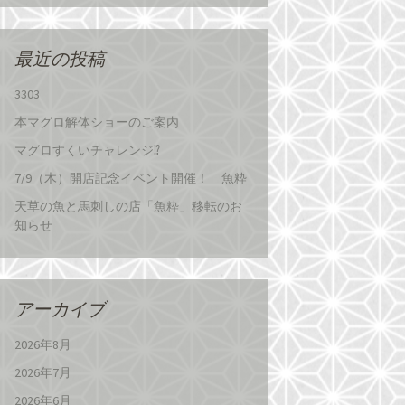
最近の投稿
3303
本マグロ解体ショーのご案内
マグロすくいチャレンジ⁉
7/9（木）開店記念イベント開催！ 魚粋
天草の魚と馬刺しの店「魚粋」移転のお
知らせ
アーカイブ
2026年8月
2026年7月
2026年6月