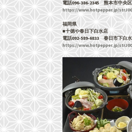
電話096-386-2345 熊本市
https://www.hotpepper.jp/strJ0
福岡県
■十徳や春日下白水店
電話092-589-6833 春日市下白水
https://www.hotpepper.jp/strJ0