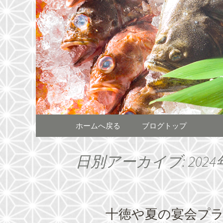
熊本をメインに全国へチェ
熊本をメ
居酒屋「
コンテンツへ移動
ホームへ戻る
ブログトップ
日別アーカイブ: 2024
十徳や夏の宴会プ