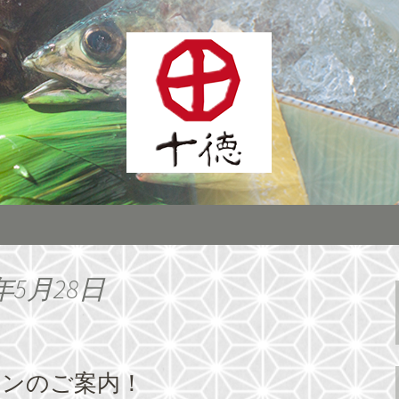
ーン展開する居酒屋「株式会社十徳」宴
インに全国へチェ
株式会社十徳」最
年5月28日
ランのご案内！