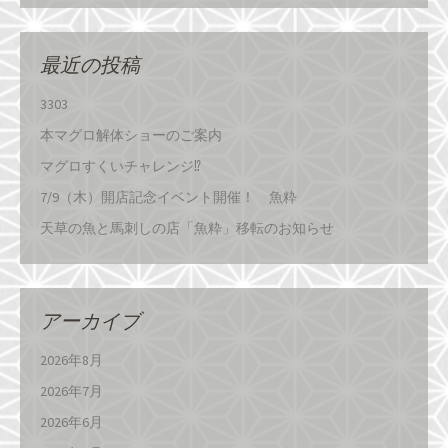
最近の投稿
3303
本マグロ解体ショーのご案内
マグロすくいチャレンジ⁉
7/9（木）開店記念イベント開催！ 魚粋
天草の魚と馬刺しの店「魚粋」移転のお知らせ
アーカイブ
2026年8月
2026年7月
2026年6月