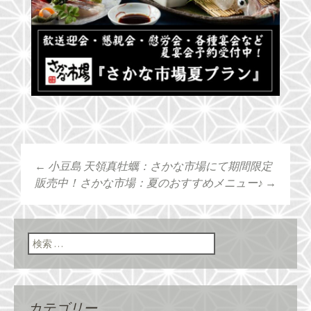
←
小豆島 天領真牡蠣：さかな市場にて期間限定
投稿ナビゲーショ
販売中！
さかな市場：夏のおすすめメニュー♪
→
ン
検索:
カテゴリー