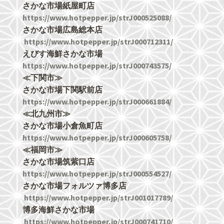
さかな市場紙屋町店
https://www.hotpepper.jp/strJ000525088/
さかな市場広島総本店
https://www.hotpepper.jp/strJ000712311/
えびす海鮮さかな市場
https://www.hotpepper.jp/strJ000743575/
≪下関市≫
さかな市場下関駅前店
https://www.hotpepper.jp/strJ000661884/
≪北九州市≫
さかな市場小倉魚町店
https://www.hotpepper.jp/strJ000605758/
≪福岡市≫
さかな市場筑紫口店
https://www.hotpepper.jp/strJ000554527/
さかな市場フォルツァ博多店
https://www.hotpepper.jp/strJ001017789/
博多海鮮さかな市場
https://www.hotpepper.jp/strJ000741710/