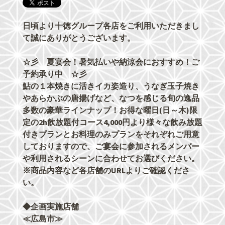
日頃より十徳グループ各店をご利用いただきまし
て誠にありがとうございます。
☆彡 夏宴会！暑気払いや納涼会におすすめ！ご
予約承り中 ☆彡
鮎の１本焼きに活きイカ姿造り、うなぎ玉子焼き
やあらかぶの唐揚げなど、なつを感じる旬の逸品
多数の豪華ラインナップ！お得な曜日(日～木)限
定の2h飲放題付コース4,000円より様々な飲み放題
付きプランとお料理のみプランをそれぞれご用意
しておりますので、ご宴会に参加されるメンバー
や利用されるシーンに合わせてお選びください。
※商品内容など各店舗のURLよりご確認くださ
い。
◆企画実施店舗
≪広島市≫