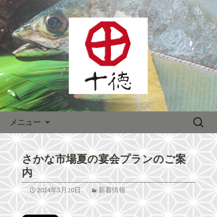
熊本をメインに全国へチェーン展開す
る居酒屋「株式会社十徳」宴会が人
熊本をメインに全国へチェー
気！
ン展開する居酒屋「株式会社十
徳」最新情報
コンテンツへ移動
検
メニュー
索:
さかな市場夏の宴会プランのご案
内
2024年5月20日
新着情報